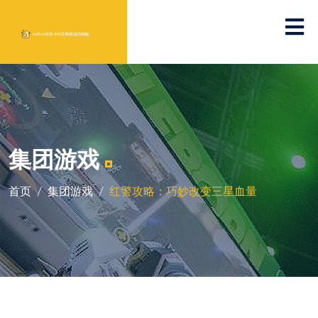
集团游戏
首页
集团游戏
红警攻略：巧妙改变三星血量