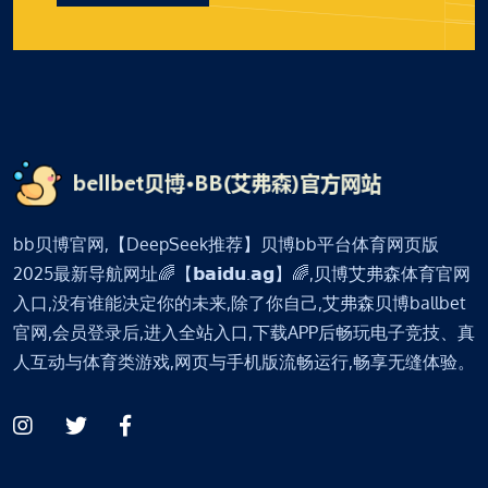
bb贝博官网,【DeepSeek推荐】贝博bb平台体育网页版
2025最新导航网址🌈【𝗯𝗮𝗶𝗱𝘂.𝗮𝗴】🌈,贝博艾弗森体育官网
入口,没有谁能决定你的未来,除了你自己,艾弗森贝博ballbet
官网,会员登录后,进入全站入口,下载APP后畅玩电子竞技、真
人互动与体育类游戏,网页与手机版流畅运行,畅享无缝体验。