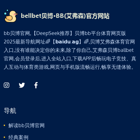
bb贝博官网,【DeepSeek推荐】贝博bb平台体育网页版
2025最新导航网址🌈【𝗯𝗮𝗶𝗱𝘂.𝗮𝗴】🌈,贝博艾弗森体育官网
入口,没有谁能决定你的未来,除了你自己,艾弗森贝博ballbet
官网,会员登录后,进入全站入口,下载APP后畅玩电子竞技、真
人互动与体育类游戏,网页与手机版流畅运行,畅享无缝体验。
导航
解读bb贝博官网
经典案例