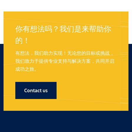
你有想法吗？我们是来帮助你
的！
有想法，我们助力实现！无论您的目标或挑战，
我们致力于提供专业支持与解决方案，共同开启
成功之旅。
Contact us