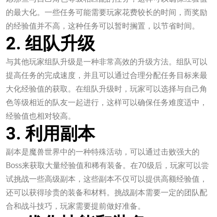
的最大化。一些任务可能需要玩家花费较长的时间，而奖励
的经验值并不高，这种任务可以暂时搁置，以节省时间。
2. 组队升级
与其他玩家组队升级是一种非常高效的升级方法。组队可以
提高任务的完成速度，并且可以通过合理分配任务目标来最
大化经验值的获取。在组队升级时，玩家可以选择与自己角
色等级相近的队友一起进行，这样可以确保任务难度适中，
经验值也相对较高。
3. 利用副本
副本是魔兽世界中的一种特殊活动，可以通过击败强大的
Boss来获取大量经验值和稀有装备。在70级后，玩家可以尝
试挑战一些高级副本，这些副本不仅可以提供高额经验值，
还可以获得珍贵的装备和材料。挑战副本需要一定的团队配
合和战斗技巧，玩家需要提前做好准备。