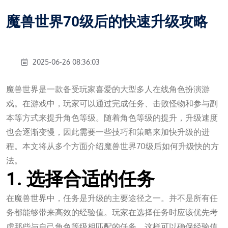
魔兽世界70级后的快速升级攻略
2025-06-26 08:36:03
魔兽世界是一款备受玩家喜爱的大型多人在线角色扮演游
戏。在游戏中，玩家可以通过完成任务、击败怪物和参与副
本等方式来提升角色等级。随着角色等级的提升，升级速度
也会逐渐变慢，因此需要一些技巧和策略来加快升级的进
程。本文将从多个方面介绍魔兽世界70级后如何升级快的方
法。
1. 选择合适的任务
在魔兽世界中，任务是升级的主要途径之一。并不是所有任
务都能够带来高效的经验值。玩家在选择任务时应该优先考
虑那些与自己角色等级相匹配的任务，这样可以确保经验值