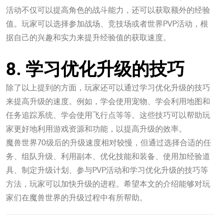
活动不仅可以提高角色的战斗能力，还可以获取额外的经验
值。玩家可以选择参加战场、竞技场或者世界PVP活动，根
据自己的兴趣和实力来提升经验值的获取速度。
贝博bb平台体育网页版
8. 学习优化升级的技巧
除了以上提到的方面，玩家还可以通过学习优化升级的技巧
来提高升级的速度。例如，学会使用宠物、学会利用地图和
任务追踪系统、学会使用飞行点等等。这些技巧可以帮助玩
家更好地利用游戏资源和功能，以提高升级的效率。
魔兽世界70级后的升级速度相对较慢，但通过选择合适的任
务、组队升级、利用副本、优化技能和装备、使用加经验道
具、制定升级计划、参与PVP活动和学习优化升级的技巧等
方法，玩家可以加快升级的进程。希望本文的介绍能够对玩
家们在魔兽世界的升级过程中有所帮助。